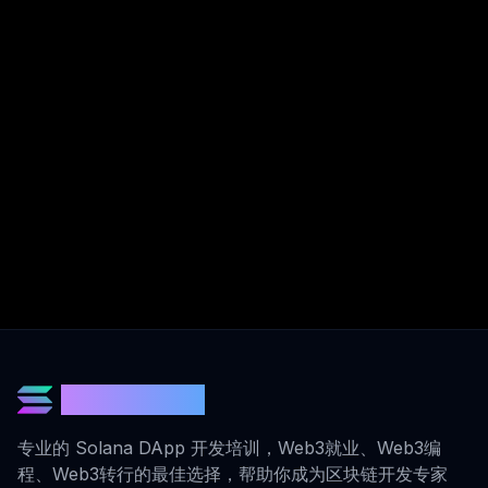
电子邮件
privacy@soldevcamp.com
Solana 训练营
专业的 Solana DApp 开发培训，Web3就业、Web3编
程、Web3转行的最佳选择，帮助你成为区块链开发专家